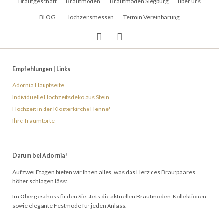
Brautgeschäft
Brautmoden
Brautmoden Siegburg
über uns
überspringen
BLOG
Hochzeitsmessen
Termin Vereinbarung
Empfehlungen | Links
Adornia Hauptseite
Individuelle Hochzeitsdeko aus Stein
Hochzeit in der Klosterkirche Hennef
Ihre Traumtorte
Darum bei Adornia!
Auf zwei Etagen bieten wir Ihnen alles, was das Herz des Brautpaares
höher schlagen lässt.
Im Obergeschoss finden Sie stets die aktuellen Brautmoden-Kollektionen
sowie elegante Festmode für jeden Anlass.