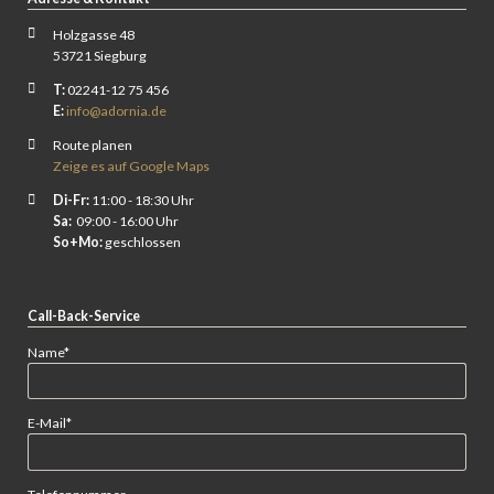
Holzgasse 48
53721 Siegburg
T:
02241-12 75 456
E:
info@adornia.de
Route planen
Zeige es auf Google Maps
Di-Fr:
11:00 - 18:30 Uhr
Sa:
09:00 - 16:00 Uhr
So+Mo:
geschlossen
Call-Back-Service
Pflichtfeld
Name
*
Pflichtfeld
E-Mail
*